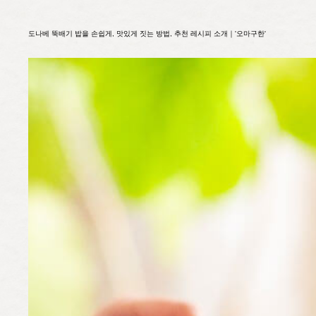
도나베 뚝배기 밥을 손쉽게, 맛있게 짓는 방법, 추천 레시피 소개｜'오마구한'